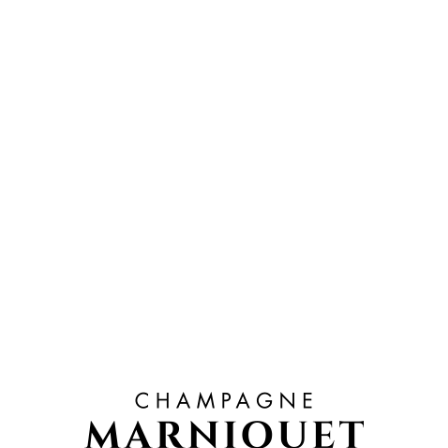
DÉGUSTATION
De sa robe jaune pâle se dégagent de fines bulles
légères qui exaltent des saveurs de vanille et de
miel. En bouche, sa fraîcheur surprend pour un vieux
millésime aux arômes discrets de praline et
légèrement briochés.