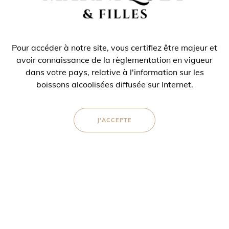
Pour accéder à notre site, vous certifiez être majeur et
CARACTÉRISTIQUES
avoir connaissance de la règlementation en vigueur
ASSEMBLAGE
dans votre pays, relative à l'information sur les
60% Chardonnay, 40% Pinot Noir
boissons alcoolisées diffusée sur Internet.
DOSAGE
6 g/l
J'ACCEPTE
FORMAT DISPONIBLE